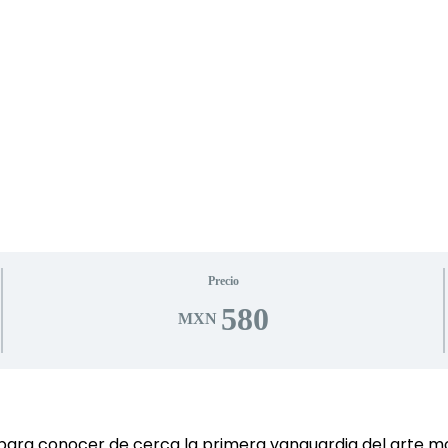
Precio
580
MXN
00 para conocer de cerca la primera vanguardia del arte 