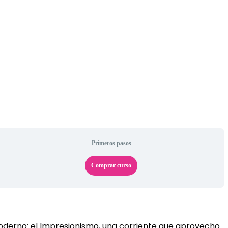
Primeros pasos
Comprar curso
moderno: el Impresionismo, una corriente que aprovecho